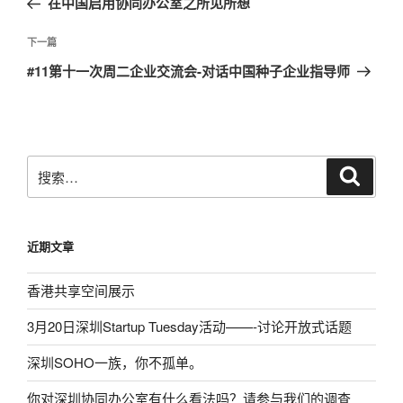
在中国启用协同办公室之所见所想
导
篇
航
文
下
下一篇
章
一
#11第十一次周二企业交流会-对话中国种子企业指导师
篇
文
章
搜
搜
索
索：
近期文章
香港共享空间展示
3月20日深圳Startup Tuesday活动——-讨论开放式话题
深圳SOHO一族，你不孤单。
你对深圳协同办公室有什么看法吗？请参与我们的调查