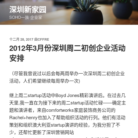
跳
深圳新家园
至
SOHO一族 企业家
内
容
发
十二月 28, 2017
由
CFFRE
布
2012年3月份深圳周二初创企业活动
于
安排
（尽管我曾说过以后会每两周举办一次深圳周二初创企业
活动，人们希望继续每周举办一次)
继上周二startup活动中Boyd Jones精彩演讲后。在过去几
天里,我一直在为接下来的周二startup活动忙碌——确定主
题和演讲者，来自comfortworks家庭装饰商务公司的
Rachel+henry也加入了帮助组织活动的行列。他们有活动
策划和组织澳大利亚startup演讲的经验，为我分担了不
少，还帮忙更新了深圳营销网站