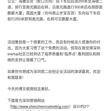
公交：海雅百货（蛇口方向）站下车后后退200米至海德二
道，前行至南光路后右转，沿南光路直行300米后右侧即是
鹏都大厦；荔园大厦（也叫南山岁宝百货）东向站下车后
前行250米即到南光路，右转可见鹏都大厦。
活动策划是一个很累的工作，而且有时候没人感激你的付
出，因为大家习惯了这个免费的活动。但现在我觉得深圳
startup社区已经到达了临界质量和“临界点”,看到团队和网
络的支持让我缓了口气。
如果你也想成为深圳周二初创企业活动的演讲嘉宾，欢迎
和我联系!
今天的博文很简短且美好。
下面是为深圳营销网站
（
http://www.shenzhenmarketing.com
）设计的2个